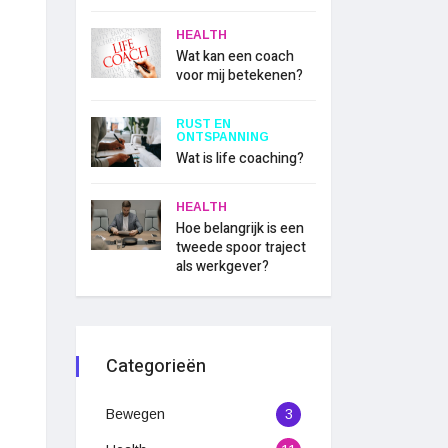
HEALTH
Wat kan een coach
voor mij betekenen?
RUST EN
ONTSPANNING
Wat is life coaching?
HEALTH
Hoe belangrijk is een
tweede spoor traject
als werkgever?
Categorieën
Bewegen
3