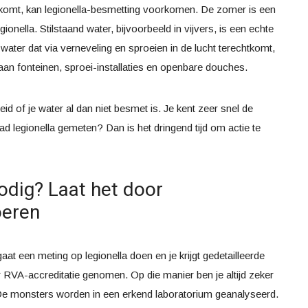
komt, kan legionella-besmetting voorkomen. De zomer is een
ionella. Stilstaand water, bijvoorbeeld in vijvers, is een echte
ater dat via verneveling en sproeien in de lucht terechtkomt,
 aan fonteinen, sproei-installaties en openbare douches.
 of je water al dan niet besmet is. Je kent zeer snel de
ad legionella gemeten? Dan is het dringend tijd om actie te
dig? Laat het door
oeren
at een meting op legionella doen en je krijgt gedetailleerde
RVA-accreditatie genomen. Op die manier ben je altijd zeker
 De monsters worden in een erkend laboratorium geanalyseerd.