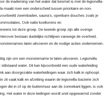
oor de inademing van het water dat besmet is met de legionella-
lla maakt men een onderscheid tussen prioritaire en non-
jn bijvoorbeeld zwembaden, sauna’s, openbare douches zoals je
ccommodaties. Ook natte koeltorens en
veneens tot deze groep. De tweede groep zijn alle overige
Hierover bestaan duidelijke richtlijnen vanwege de overheid.
monsternames laten uitvoeren en de nodige acties ondernemen.
ttig zijn om een monstername te laten uitvoeren. Legionella
stilstaand water. Dit kan bijvoorbeeld een oude waterleiding
denk aan doorgezakte waterleidingen waar zich kalk in ophoopt.
in zit vaak kalk en afzetting waarin de legionella-bacterie zich
dingen die in of op de buitenmuur aan de zonnekant liggen, is ook
ing. Het water in deze leidingen wordt snel opgewarmd zonder