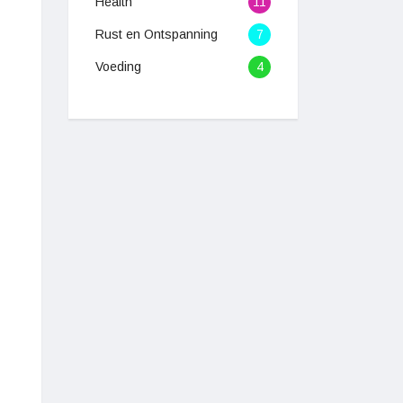
Health
11
Rust en Ontspanning
7
Voeding
4