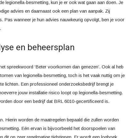
de legionella-besmetting, kun je er ook wat gaan aan doen. Je
odige advies en daarnaast ook een plan van aanpak. Zij
s. Pas wanneer je hun advies nauwkeurig opvolgt, ben je voor
.
alyse en beheersplan
dt het spreekwoord ‘Beter voorkomen dan genezen’. Ook al heb
tomen van legionella-besmetting, toch is het vaak nuttig om je
e lichten. Een professioneel onderzoeksbedrijf brengt je
 hoeverre jouw installatie risico loopt op legionella-besmetting.
rden door een bedrijf dat BRL 6010-gecertificeerd is.
n. Hierin worden de maatregelen bepaald die zullen worden
esmetting. Eén ervan is bijvoorbeeld het doorspoelen van
en dit op zeer regelmatige tijdstippen. Er wordt een logboek